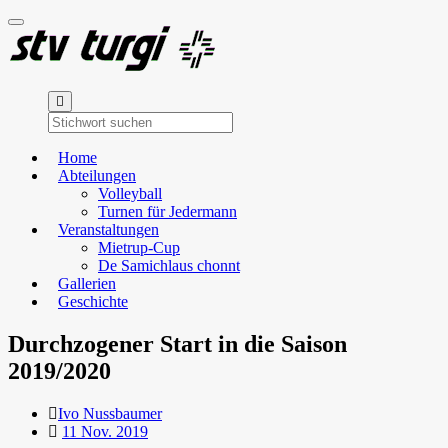
Toggle
navigation
Home
Abteilungen
Volleyball
Turnen für Jedermann
Veranstaltungen
Mietrup-Cup
De Samichlaus chonnt
Gallerien
Geschichte
Durchzogener Start in die Saison
2019/2020
Ivo Nussbaumer
11 Nov. 2019