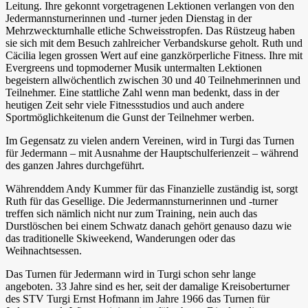
Leitung. Ihre gekonnt vorgetragenen Lektionen verlangen von den
Jedermannsturnerinnen und -turner jeden Dienstag in der
Mehrzweckturnhalle etliche Schweisstropfen. Das Rüstzeug haben
sie sich mit dem Besuch zahlreicher Verbandskurse geholt. Ruth und
Cäcilia legen grossen Wert auf eine ganzkörperliche Fitness. Ihre mit
Evergreens und topmoderner Musik untermalten Lektionen
begeistern allwöchentlich zwischen 30 und 40 Teilnehmerinnen und
Teilnehmer. Eine stattliche Zahl wenn man bedenkt, dass in der
heutigen Zeit sehr viele Fitnessstudios und auch andere
Sportmöglichkeitenum die Gunst der Teilnehmer werben.
Im Gegensatz zu vielen andern Vereinen, wird in Turgi das Turnen
für Jedermann – mit Ausnahme der Hauptschulferienzeit – während
des ganzen Jahres durchgeführt.
Währenddem Andy Kummer für das Finanzielle zuständig ist, sorgt
Ruth für das Gesellige. Die Jedermannsturnerinnen und -turner
treffen sich nämlich nicht nur zum Training, nein auch das
Durstlöschen bei einem Schwatz danach gehört genauso dazu wie
das traditionelle Skiweekend, Wanderungen oder das
Weihnachtsessen.
Das Turnen für Jedermann wird in Turgi schon sehr lange
angeboten. 33 Jahre sind es her, seit der damalige Kreisoberturner
des STV Turgi Ernst Hofmann im Jahre 1966 das Turnen für