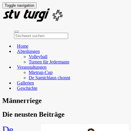
Toggle navigation
Home
Abteilungen
Volleyball
Turnen für Jedermann
Veranstaltungen
Mietrup-Cup
De Samichlaus chonnt
Gallerien
Geschichte
Männerriege
Die neusten Beiträge
De