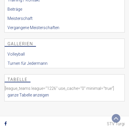
Training / Kontakt
Beiträge
Meisterschaft
Vergangene Meisterschaften
GALLERIEN
Volleyball
Turnen für Jedermann
TABELLE
[league_teams league=“1226″ use_cache=“0″ minimal=“true“]
ganze Tabelle anzeigen
STV Turgi