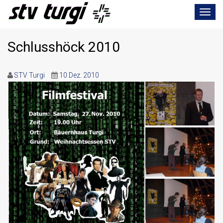
Toggle
navigat
Schlusshöck 2010
STV Turgi
10 Dez. 2010