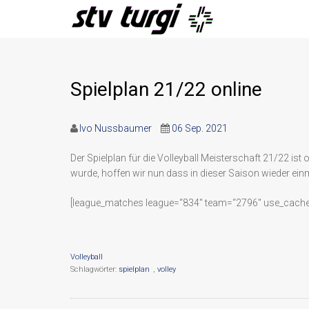
Spielplan 21/22 online
Ivo Nussbaumer
06 Sep. 2021
Der Spielplan für die Volleyball Meisterschaft 21/22 is
wurde, hoffen wir nun dass in dieser Saison wieder e
[league_matches league=“834″ team=“2796″ use_cache
Volleyball
Schlagwörter:
spielplan
,
volley