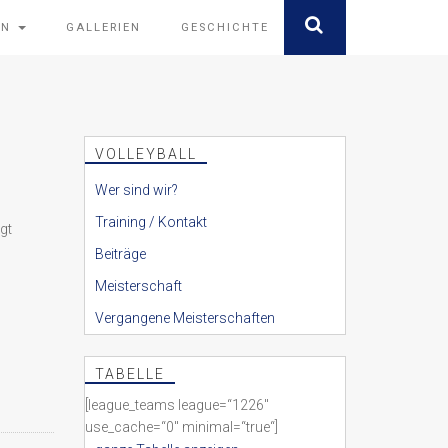
EN
GALLERIEN
GESCHICHTE
VOLLEYBALL
Wer sind wir?
Training / Kontakt
gt
Beiträge
Meisterschaft
Vergangene Meisterschaften
TABELLE
[league_teams league=“1226″
use_cache=“0″ minimal=“true“]