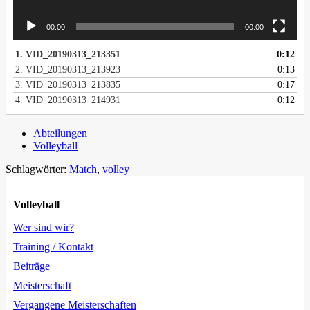
00:00
00:00
1.
VID_20190313_213351
0:12
2.
VID_20190313_213923
0:13
3.
VID_20190313_213835
0:17
4.
VID_20190313_214931
0:12
Abteilungen
Volleyball
Schlagwörter:
Match
,
volley
Volleyball
Wer sind wir?
Training / Kontakt
Beiträge
Meisterschaft
Vergangene Meisterschaften