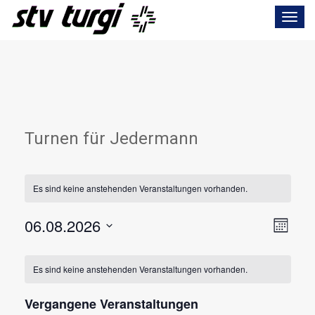
Toggle
navigat
Turnen für Jedermann
Es sind keine anstehenden Veranstaltungen vorhanden.
Ansi
Veran
06.08.2026
Monat
Ansic
Navi
Datum
Kalender
Navig
wählen.
Es sind keine anstehenden Veranstaltungen vorhanden.
von
Veranstaltungen
Vergangene Veranstaltungen