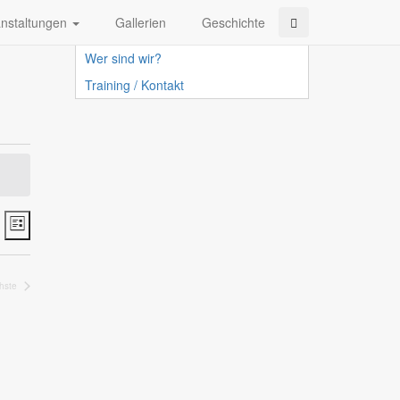
anstaltungen
Gallerien
Geschichte
Turnen für Jedermann
Wer sind wir?
Training / Kontakt
Ansichten-
Veranstaltung
Liste
Ansichten-
Navigation
Navigation
hste
Veranstaltungen