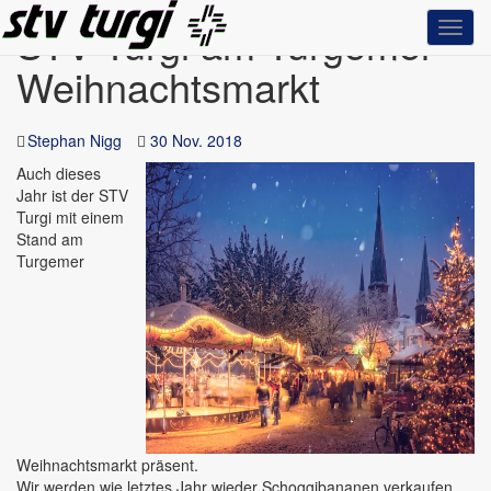
STV Turgi am Turgemer
Toggl
navig
Weihnachtsmarkt
Stephan Nigg
30 Nov. 2018
Auch dieses
Jahr ist der STV
Turgi mit einem
Stand am
Turgemer
Weihnachtsmarkt präsent.
Wir werden wie letztes Jahr wieder Schoggibananen verkaufen,