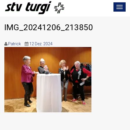
Toggle
navigat
IMG_20241206_213850
Patrick
12 Dez. 2024