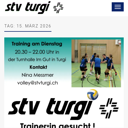
Toggle
navigat
TAG:
15. MÄRZ 2026