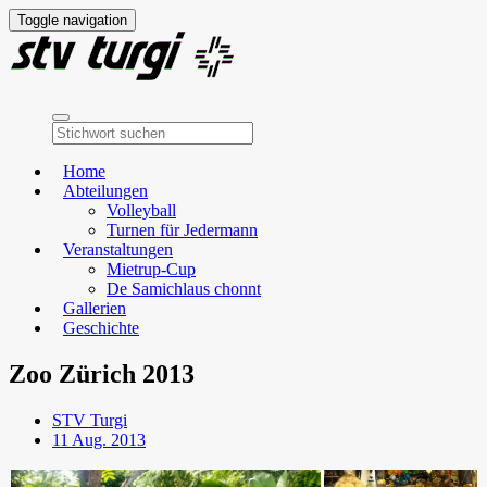
Toggle navigation
Home
Abteilungen
Volleyball
Turnen für Jedermann
Veranstaltungen
Mietrup-Cup
De Samichlaus chonnt
Gallerien
Geschichte
Zoo Zürich 2013
STV Turgi
11 Aug. 2013