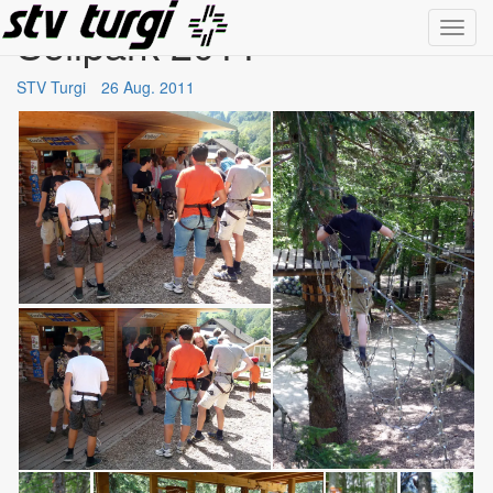
Seilpark 2011
Toggl
navig
STV Turgi
26 Aug. 2011